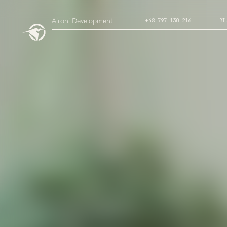
Aironi Development
+48 797 130 216
BI