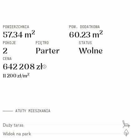
POWIERZCHNIA
POW. DODATKOWA
2
2
57.34
m
60.23
m
POKOJE
PIĘTRO
STATUS
2
Parter
Wolne
CENA
642 208
zł
2
11 200
zł
/m
ATUTY MIESZKANIA
Duży taras
Widok na park