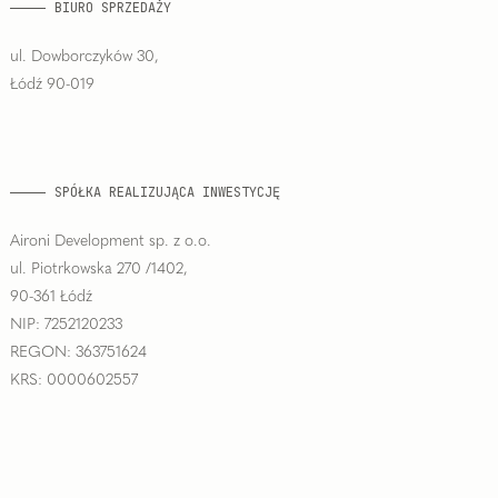
BIURO SPRZEDAŻY
ul. Dowborczyków 30,
Łódź 90-019
SPÓŁKA REALIZUJĄCA INWESTYCJĘ
Aironi Development sp. z o.o.
ul. Piotrkowska 270 /1402,
90-361 Łódź
NIP: 7252120233
REGON: 363751624
KRS: 0000602557