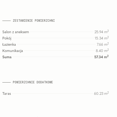
ZESTAWIENIE POWIERZCHNI
2
Salon z aneksem
25.94
m
2
Pokój
15.34
m
2
Łazienka
7.66
m
2
Komunikacja
8.40
m
2
Suma
57.34
m
POWIERZCHNIE DODATKOWE
2
Taras
60.23
m