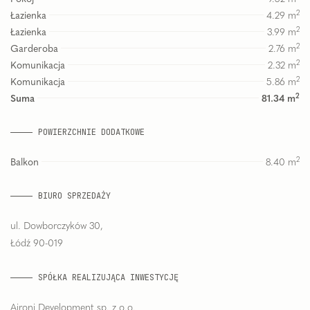
2
Łazienka
4.29
m
2
Łazienka
3.99
m
2
Garderoba
2.76
m
2
Komunikacja
2.32
m
2
Komunikacja
5.86
m
2
Suma
81.34
m
POWIERZCHNIE DODATKOWE
2
Balkon
8.40
m
BIURO SPRZEDAŻY
ul. Dowborczyków 30,
Łódź 90-019
SPÓŁKA REALIZUJĄCA INWESTYCJĘ
Aironi Development sp. z o.o.