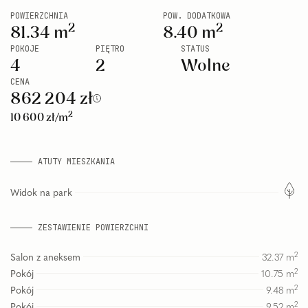
POWIERZCHNIA
POW. DODATKOWA
2
2
81.34
m
8.40
m
POKOJE
PIĘTRO
STATUS
4
2
Wolne
CENA
862 204
zł
2
10 600
zł
/m
ATUTY MIESZKANIA
Widok na park
ZESTAWIENIE POWIERZCHNI
2
Salon z aneksem
32.37
m
2
Pokój
10.75
m
2
Pokój
9.48
m
2
Pokój
9.52
m